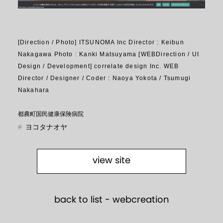
[Direction / Photo] ITSUNOMA Inc Director : Keibun
Nakagawa Photo : Kanki Matsuyama [WEBDirection / UI
Design / Development] correlate design Inc. WEB
Director / Designer / Coder : Naoya Yokota / Tsumugi
Nakahara
都農町国⺠健康保険病院
#
ヨコタナオヤ
view site
back to list -
webcreation