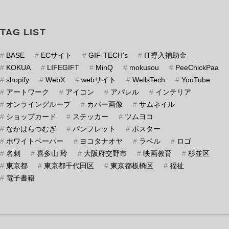
TAG LIST
#
BASE
#
ECサイト
#
GIF-TECH's
#
IT導入補助金
#
KOKUA
#
LIFEGIFT
#
MinQ
#
mokusou
#
PeeChickPaa
#
shopify
#
WebX
#
webサイト
#
WellsTech
#
YouTube
#
アートワーク
#
アイコン
#
アパレル
#
インテリア
#
オンライングループ
#
カバー画像
#
サムネイル
#
ショップカード
#
ステッカー
#
ツムヨコ
#
なかはらつむぎ
#
パンフレット
#
ポスター
#
ホワイトペーパー
#
ヨコタナオヤ
#
ラベル
#
ロゴ
#
名刺
#
喜多山 玲
#
大阪府交野市
#
映画教育
#
杉並区
#
東京都
#
東京都千代田区
#
東京都板橋区
#
福祉
#
電子書籍